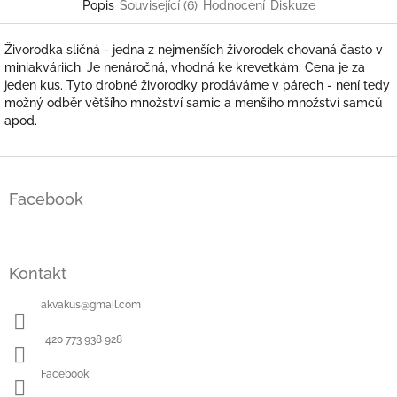
Popis
Související (6)
Hodnocení
Diskuze
Živorodka sličná - jedna z nejmenších živorodek chovaná často v
miniakváriích. Je nenáročná, vhodná ke krevetkám. Cena je za
jeden kus. Tyto drobné živorodky prodáváme v párech - není tedy
možný odběr většího množství samic a menšího množství samců
apod.
Z
á
Facebook
p
a
t
í
Kontakt
akvakus
@
gmail.com
+420 773 938 928
Facebook