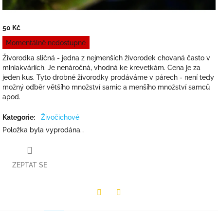
50 Kč
Měrná
Momentálně nedostupné
cena:
Živorodka sličná - jedna z nejmenších živorodek chovaná často v
miniakváriích. Je nenáročná, vhodná ke krevetkám. Cena je za
jeden kus. Tyto drobné živorodky prodáváme v párech - není tedy
možný odběr většího množství samic a menšího množství samců
apod.
Kategorie
:
Živočichové
Položka byla vyprodána…
ZEPTAT SE
Facebook
Twitter