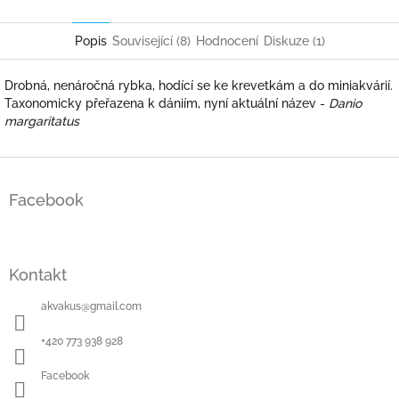
Facebook
Twitter
Popis
Související (8)
Hodnocení
Diskuze (1)
Drobná, nenáročná rybka, hodící se ke krevetkám a do miniakvárií.
Taxonomicky přeřazena k dániím, nyní aktuální název -
Danio
margaritatus
Z
á
Facebook
p
a
t
í
Kontakt
akvakus
@
gmail.com
+420 773 938 928
Facebook