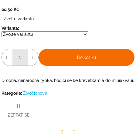
od
50 Kč
Měrná
Zvolte variantu
cena:
Varianta:
Do košíku
Drobná, nenáročná rybka, hodící se ke krevetkám a do miniakvárií.
Kategorie
:
Živočichové
ZEPTAT SE