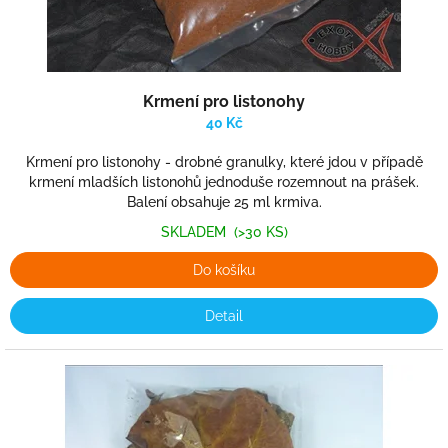
t
ů
Krmení pro listonohy
40 Kč
Krmení pro listonohy - drobné granulky, které jdou v případě
krmení mladších listonohů jednoduše rozemnout na prášek.
Balení obsahuje 25 ml krmiva.
SKLADEM
(>30 KS)
Do košíku
Detail