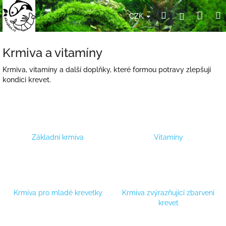
Přejít
Nák
Hledat
Přihlášení
na
CZK
obsah
koší
Krmiva a vitamíny
Krmiva, vitamíny a další doplňky, které formou potravy zlepšují
kondici krevet.
Základní krmiva
Vitamíny
Krmiva pro mladé krevetky
Krmiva zvýrazňující zbarvení
krevet