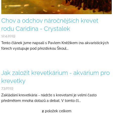
ů
Chov a odchov náročnějších krevet
rodu Caridina - Crystalek
12.4.2019
Tento článek jsme napsali s Pavlem Kněžikem (na akvaristických
fórech vystupuje pod přezdívkou Škoul...
Jak založit krevetkárium - akvárium pro
krevetky
7.3.2019
Zakládání krevetkária - nádrže s krevetami je velmi často
předmětem mnoha dotazů a debat. V tomto čl...
2
položek celkem