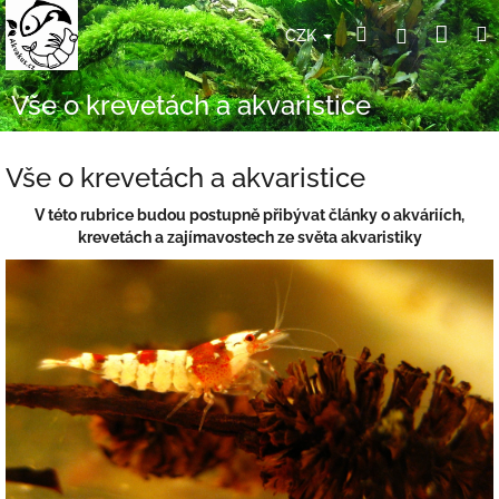
Přejít
Nák
Hledat
Přihlášení
na
CZK
obsah
koší
Vše o krevetách a akvaristice
Vše o krevetách a akvaristice
V této rubrice budou postupně přibývat články o akváriích,
krevetách a zajímavostech ze světa akvaristiky
V
ý
p
i
s
č
l
á
n
k