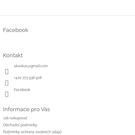
O
v
l
á
Z
d
á
a
Facebook
p
c
a
í
t
p
í
r
Kontakt
v
k
akvakus
@
gmail.com
y
v
+420 773 938 928
ý
p
Facebook
i
s
u
Informace pro Vás
Jak nakupovat
Obchodní podmínky
Podmínky ochrany osobních údajů