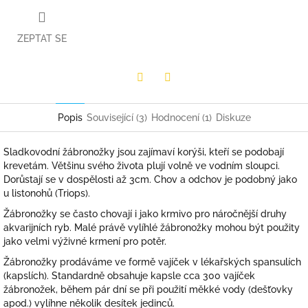
ZEPTAT SE
Facebook
Twitter
Popis
Související (3)
Hodnocení (1)
Diskuze
Sladkovodní žábronožky jsou zajímaví korýši, kteří se podobají
krevetám. Většinu svého života plují volně ve vodním sloupci.
Dorůstají se v dospělosti až 3cm. Chov a odchov je podobný jako
u listonohů (Triops).
Žábronožky se často chovají i jako krmivo pro náročnější druhy
akvarijních ryb. Malé právě vylíhlé žábronožky mohou být použity
jako velmi výživné krmení pro potěr.
Žábronožky prodáváme ve formě vajíček v lékařských spansulích
(kapslích). Standardně obsahuje kapsle cca 300 vajíček
žábronožek, během pár dní se při použití měkké vody (dešťovky
apod.) vylíhne několik desítek jedinců.