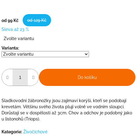
od 129 Kč
od
99 Kč
Sleva až 23 %
Měrná
Zvolte variantu
cena:
Varianta:
Do košíku
Sladkovodní žábronožky jsou zajímaví korýši, kteří se podobají
krevetám. Většinu svého života plují volně ve vodním sloupci.
Dorůstají se v dospělosti až 3cm. Chov a odchov je podobný jako
u listonohů (Triops).
Kategorie
:
Živočichové