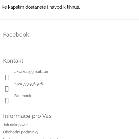
Ke kapslím dostanete i návod k líhnutí.
Z
á
Facebook
p
a
t
í
Kontakt
akvakus
@
gmail.com
+420 773 938 928
Facebook
Informace pro Vás
Jak nakupovat
Obchodní podmínky