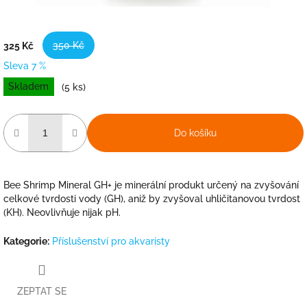
350 Kč
325 Kč
Sleva 7 %
Měrná
Skladem
(5 ks)
cena:
Do košíku
Bee Shrimp Mineral GH+ je minerální produkt určený na zvyšování
celkové tvrdosti vody (GH), aniž by zvyšoval uhličitanovou tvrdost
(KH). Neovlivňuje nijak pH.
Kategorie
:
Příslušenství pro akvaristy
ZEPTAT SE