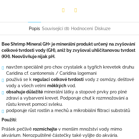
Facebook
Twitter
Popis
Související (8)
Hodnocení
Diskuze
Bee Shrimp Mineral GH+ je minerální produkt určený na zvyšování
celkové tvrdosti vody (GH), aniž by zvyšoval uhličitanovou tvrdost
(KH). Neovlivňuje nijak pH.
navržen speciálně pro chov crystalek a tygřích krevetek druhu
Caridina cf. cantonensis / Caridina logemani
používá se k
regulaci celkové tvrdosti
vody z osmózy, dešťové
vody a všech velmi
měkkých
vod.
obsahuje důležité
minerální látky a stopové prvky pro plné
zdraví a vybarvení krevet. Podporuje chuť k rozmnožování a
růstu krevet pomocí svleku.
podporuje růst rostlin a mechů a mikrobiální filtraci substrátů
Použití:
Prášek
pečlivě
rozmíchejte
v menším množství vody mimo
akvárium. Nerozpuštěné částečky také vylijte do akvária.