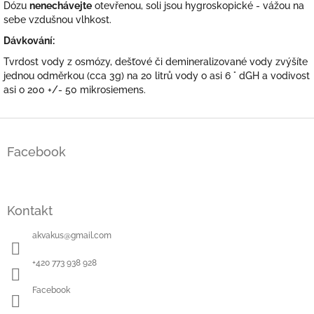
Dózu
nenechávejte
otevřenou, soli jsou hygroskopické - vážou na
sebe vzdušnou vlhkost.
Dávkování:
Tvrdost vody z osmózy, dešťové či demineralizované vody zvýšíte
jednou odměrkou (cca 3g) na 20 litrů vody o asi 6 ° dGH a vodivost
asi o 200 +/- 50 mikrosiemens.
Z
á
Facebook
p
a
t
í
Kontakt
akvakus
@
gmail.com
+420 773 938 928
Facebook