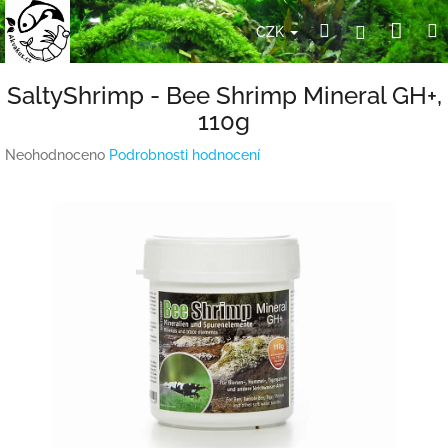
Přejít
Nák
Hledat
Přihlášení
na
CZK
obsah
koší
SaltyShrimp - Bee Shrimp Mineral GH+,
110g
Průměrné
Neohodnoceno
Podrobnosti hodnocení
hodnocení
produktu
je
0,0
z
5
hvězdiček.