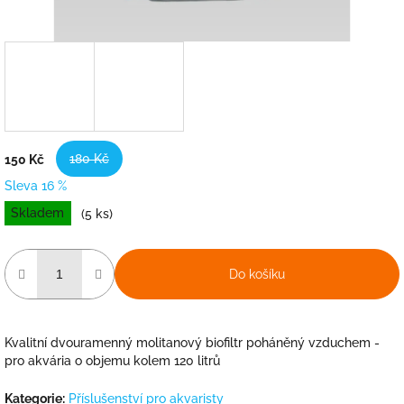
180 Kč
150 Kč
Sleva 16 %
Měrná
Skladem
(5 ks)
cena:
Do košíku
Kvalitní dvouramenný molitanový biofiltr poháněný vzduchem -
pro akvária o objemu kolem 120 litrů
Kategorie
:
Příslušenství pro akvaristy