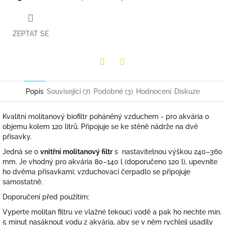
ZEPTAT SE
Facebook
Twitter
Popis
Související (7)
Podobné (3)
Hodnocení
Diskuze
Kvalitní molitanový biofiltr poháněný vzduchem - pro akvária o
objemu kolem 120 litrů. Připojuje se ke stěně nádrže na dvě
přísavky.
Jedná se o
vnitřní molitanový filtr
s
nastavitelnou výškou 240–360
mm. Je vhodný pro akvária 80–140 l (doporučeno 120 l), upevníte
ho dvěma přísavkami; vzduchovací čerpadlo se připojuje
samostatně.
Doporučení před použitím:
Vyperte molitan filtru ve vlažné tekoucí vodě a pak ho nechte min.
5 minut nasáknout vodu z akvária, aby se v něm rychleji usadily