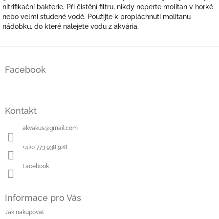
nitrifikační bakterie. Při čistění filtru, nikdy neperte molitan v horké
nebo velmi studené vodě. Použijte k propláchnutí molitanu
nádobku, do které nalejete vodu z akvária.
Z
á
Facebook
p
a
t
í
Kontakt
akvakus
@
gmail.com
+420 773 938 928
Facebook
Informace pro Vás
Jak nakupovat