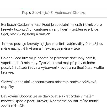
Facebook
Twitter
Popis
Související (8)
Hodnocení
Diskuze
Benibachi Golden mineral Food je speciální minerální krmivo pro
krevety taxonu C. cf. cantonesis var. „Tiger“ - golden eye, blue
tiger, black king kong a dalších.
Krmivo posiluje krevety a jejich imunitní systém, díky čemuž jsou
méně náchylné k virům a infekcím, zejména v létě.
Golden Food krmivo je bohaté na přirozeně dostupný hořčík,
vápník a další minerály. Tyto vlastnosti mají při pravidelném
používání zásadní vliv na vybarvení krevet, a na tloušťku a kvalitu
krunýře.
Složení - speciální koncentrovaná minerální směs a výživové
doplňky.
Dávkování: Doporučuje se dávkovat 2-3krát týdně v malém
množství (podle počtu krevet). Nadměrně použití, může mírně
zvýšit pH a GH.