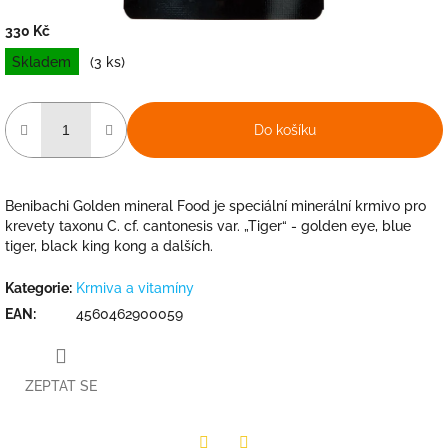
330 Kč
Měrná
Skladem
(3 ks)
cena:
Do košíku
Benibachi Golden mineral Food je speciální minerální krmivo pro
krevety taxonu C. cf. cantonesis var. „Tiger“ - golden eye, blue
tiger, black king kong a dalších.
Kategorie
:
Krmiva a vitamíny
EAN
:
4560462900059
ZEPTAT SE