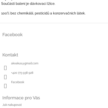
Součástí balení je dávkovací lžíce
.
100% bez chemikálií, pesticidů a konzervačních látek.
Z
á
Facebook
p
a
t
í
Kontakt
akvakus
@
gmail.com
+420 773 938 928
Facebook
Informace pro Vás
Jak nakupovat