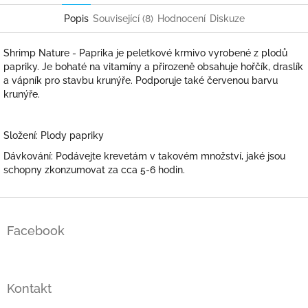
Popis
Související (8)
Hodnocení
Diskuze
Shrimp Nature - Paprika je peletkové krmivo vyrobené z plodů
papriky. Je bohaté na vitamíny a přirozeně obsahuje hořčík, draslík
a vápník pro stavbu krunýře. Podporuje také červenou barvu
krunýře.
Složení: Plody papriky
Dávkování: Podávejte krevetám v takovém množství, jaké jsou
schopny zkonzumovat za cca 5-6 hodin.
Z
á
Facebook
p
a
t
í
Kontakt