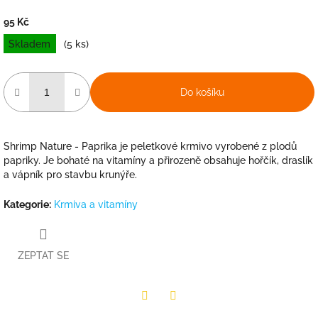
95 Kč
Měrná
Skladem
(5 ks)
cena:
Do košíku
Shrimp Nature - Paprika je peletkové krmivo vyrobené z plodů
papriky. Je bohaté na vitamíny a přirozeně obsahuje hořčík, draslík
a vápník pro stavbu krunýře.
Kategorie
:
Krmiva a vitamíny
ZEPTAT SE
Facebook
Twitter