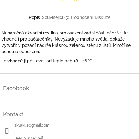
Facebook
Twitter
Popis
Související (5)
Hodnocení
Diskuze
Nenáročná akvarijní rostlina pro osazení zadní části nádrže. Je
vhodná i pro začátečníky. Nevyžaduje mnoho světla, dokáže
vytvořit v pozadí nádrže krásnou zelenou stěnu z listů. Množí se
ochotně odnožemi.
Je vhodné ji pěstovat při teplotách 18 - 26 °C.
Z
á
Facebook
p
a
t
í
Kontakt
akvakus
@
gmail.com
+420 773 938 928