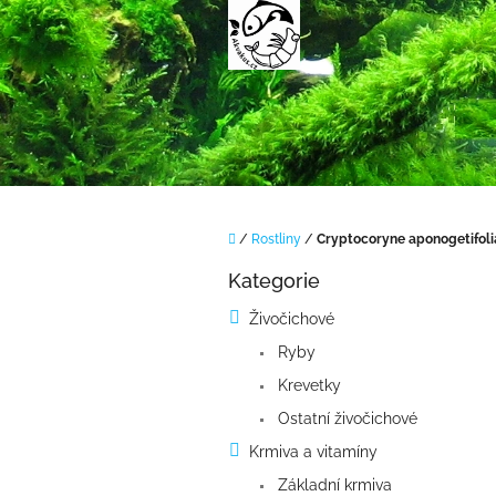
Přejít
na
obsah
Domů
/
Rostliny
/
Cryptocoryne aponogetifolia
P
Kategorie
o
Přeskočit
kategorie
s
Živočichové
t
Ryby
r
a
Krevetky
n
Ostatní živočichové
n
í
Krmiva a vitamíny
p
Základní krmiva