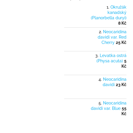
Okružák
kanadský
(Planorbella duryi)
8 Kč
Neocaridina
davidi var. Red
Cherry
25 Kč
Levatka ostrá
(Physa acuta)
5
Kč
Neocaridina
davidi
23 Kč
Neocaridina
davidi var. Blue
55
Kč