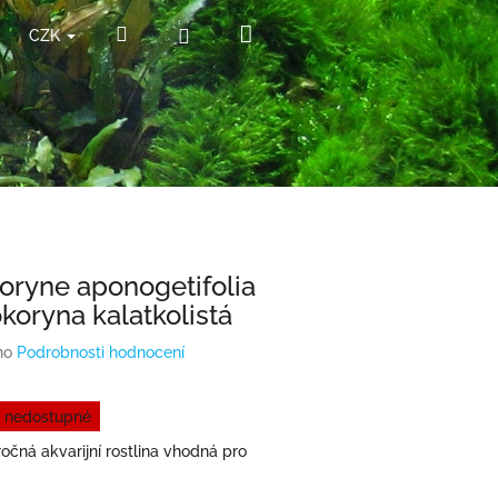
Nákupní
Hledat
Přihlášení
CZK
košík
oryne aponogetifolia
koryna kalatkolistá
no
Podrobnosti hodnocení
 nedostupné
čná akvarijní rostlina vhodná pro