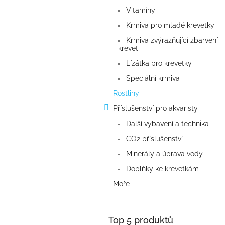
a
Vitamíny
n
e
Krmiva pro mladé krevetky
l
Krmiva zvýrazňující zbarvení
krevet
Lízátka pro krevetky
Speciální krmiva
Rostliny
Příslušenství pro akvaristy
Další vybavení a technika
CO2 příslušenství
Minerály a úprava vody
Doplňky ke krevetkám
Moře
Top 5 produktů