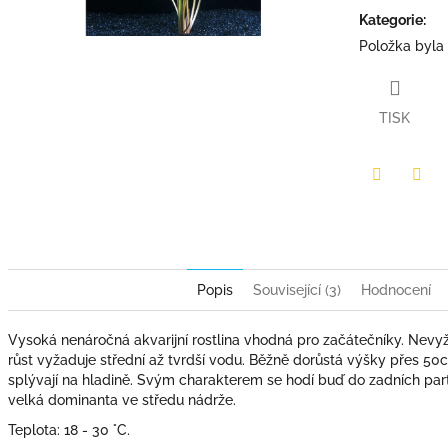
hvězdiček.
Kategorie
:
Položka byla
TISK
Facebook
Twit
Popis
Související (3)
Hodnocení
Vysoká nenáročná akvarijní rostlina vhodná pro začátečníky. Nevy
růst vyžaduje střední až tvrdší vodu. Běžně dorůstá výšky přes 50cm
splývají na hladině. Svým charakterem se hodí buď do zadních part
velká dominanta ve středu nádrže.
Teplota: 18 - 30 °C.