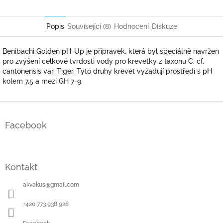
Facebook
Twitter
Popis
Související (8)
Hodnocení
Diskuze
Benibachi Golden pH-Up je přípravek, která byl speciálně navržen
pro zvýšení celkové tvrdosti vody pro krevetky z taxonu C. cf.
cantonensis var. Tiger. Tyto druhy krevet vyžadují prostředí s pH
kolem 7,5 a mezi GH 7-9.
Z
á
Facebook
p
a
t
í
Kontakt
akvakus
@
gmail.com
+420 773 938 928