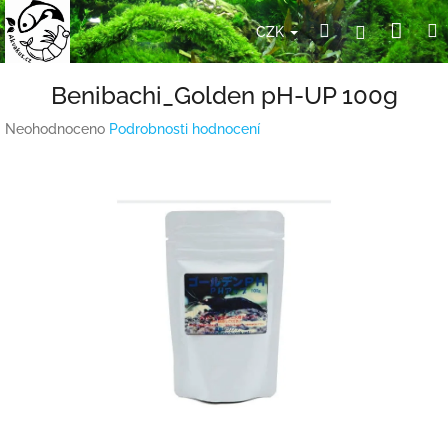
Přejít
Nák
Hledat
Přihlášení
na
CZK
obsah
koší
Benibachi_Golden pH-UP 100g
Průměrné
Neohodnoceno
Podrobnosti hodnocení
hodnocení
produktu
je
0,0
z
5
hvězdiček.