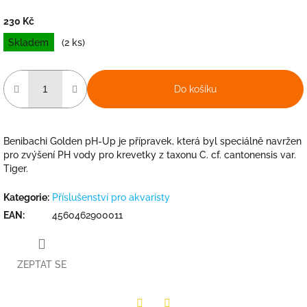
230 Kč
Měrná
Skladem
(2 ks)
cena:
Do košíku
Benibachi Golden pH-Up je přípravek, která byl speciálně navržen
pro zvýšení PH vody pro krevetky z taxonu C. cf. cantonensis var.
Tiger.
Kategorie
:
Příslušenství pro akvaristy
EAN
:
4560462900011
ZEPTAT SE