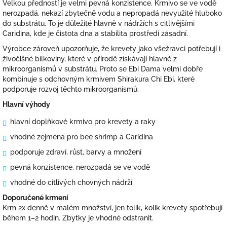
Velkou předností je velmi pevná konzistence. Krmivo se ve vodě
nerozpadá, nekazí zbytečně vodu a nepropadá nevyužité hluboko
do substrátu. To je důležité hlavně v nádržích s citlivějšími
Caridina, kde je čistota dna a stabilita prostředí zásadní.
Výrobce zároveň upozorňuje, že krevety jako všežravci potřebují i
živočišné bílkoviny, které v přírodě získávají hlavně z
mikroorganismů v substrátu. Proto se Ebi Dama velmi dobře
kombinuje s odchovným krmivem Shirakura Chi Ebi, které
podporuje rozvoj těchto mikroorganismů.
Hlavní výhody
hlavní doplňkové krmivo pro krevety a raky
vhodné zejména pro bee shrimp a Caridina
podporuje zdraví, růst, barvy a množení
pevná konzistence, nerozpadá se ve vodě
vhodné do citlivých chovných nádrží
Doporučené krmení
Krm 2x denně v malém množství, jen tolik, kolik krevety spotřebují
během 1–2 hodin. Zbytky je vhodné odstranit.