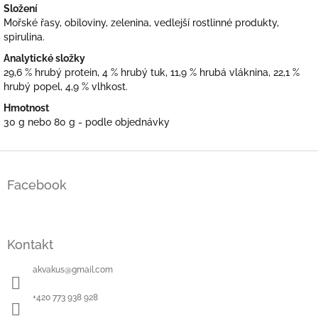
Složení
Mořské řasy, obiloviny, zelenina, vedlejší rostlinné produkty,
spirulina.
Analytické složky
29,6 % hrubý protein, 4 % hrubý tuk, 11,9 % hrubá vláknina, 22,1 %
hrubý popel, 4,9 % vlhkost.
Hmotnost
30 g nebo 80 g - podle objednávky
Z
á
Facebook
p
a
t
í
Kontakt
akvakus
@
gmail.com
+420 773 938 928